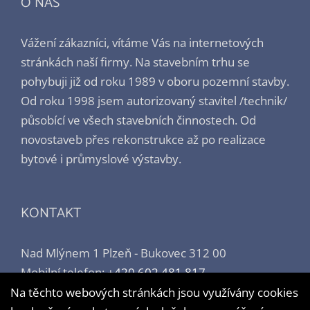
O NÁS
Vážení zákazníci, vítáme Vás na internetových
stránkách naší firmy. Na stavebním trhu se
pohybuji již od roku 1989 v oboru pozemní stavby.
Od roku 1998 jsem autorizovaný stavitel /technik/
působící ve všech stavebních činnostech. Od
novostaveb přes rekonstrukce až po realizace
bytové i průmyslové výstavby.
KONTAKT
Nad Mlýnem 1 Plzeň - Bukovec 312 00
Mobilní telefon:
+420 602 481 817
Email:
hirman@engline.cz
Na těchto webových stránkách jsou využívány cookies